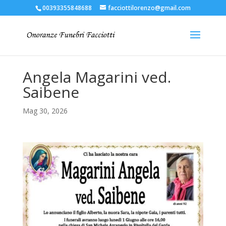
00393355848688
facciottilorenzo@gmail.com
Angela Magarini ved.
Saibene
Mag 30, 2026