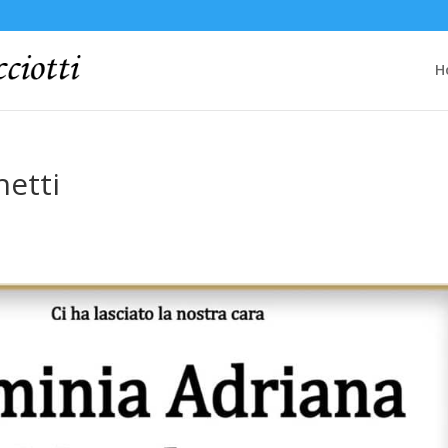
H
hetti