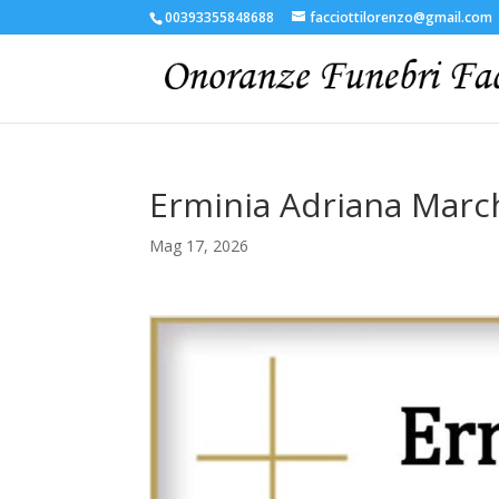
00393355848688
facciottilorenzo@gmail.com
Erminia Adriana Marc
Mag 17, 2026