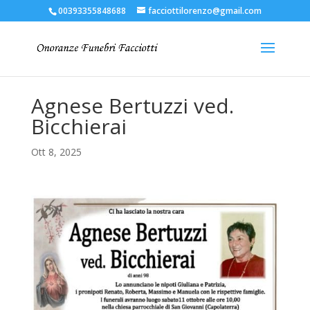
00393355848688
facciottilorenzo@gmail.com
Agnese Bertuzzi ved.
Bicchierai
Ott 8, 2025