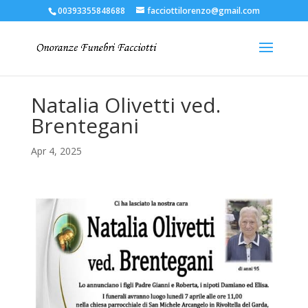
00393355848688
facciottilorenzo@gmail.com
Natalia Olivetti ved.
Brentegani
Apr 4, 2025