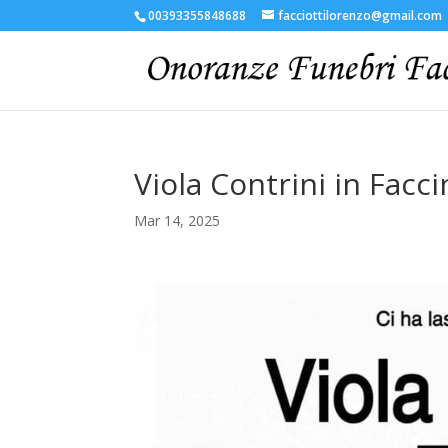
00393355848688
facciottilorenzo@gmail.com
Viola Contrini in Facci
Mar 14, 2025