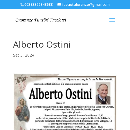
00393355848688
facciottilorenzo@gmail.com
Alberto Ostini
Set 3, 2024