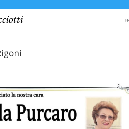
H
Rigoni