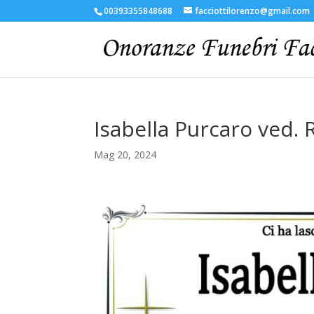
00393355848688
facciottilorenzo@gmail.com
Isabella Purcaro ved. 
Mag 20, 2024