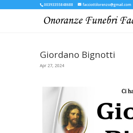
00393355848688
facciottilorenzo@gmail.com
Giordano Bignotti
Apr 27, 2024