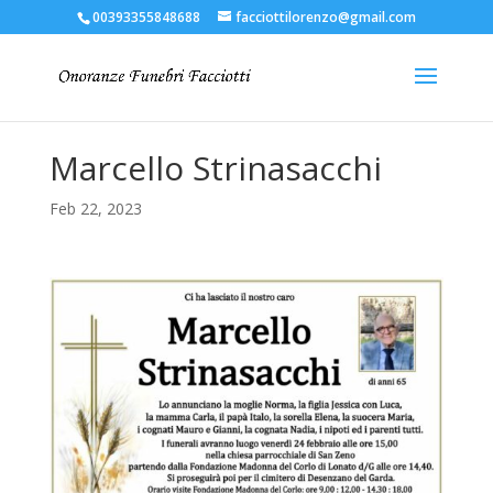
00393355848688
facciottilorenzo@gmail.com
Marcello Strinasacchi
Feb 22, 2023