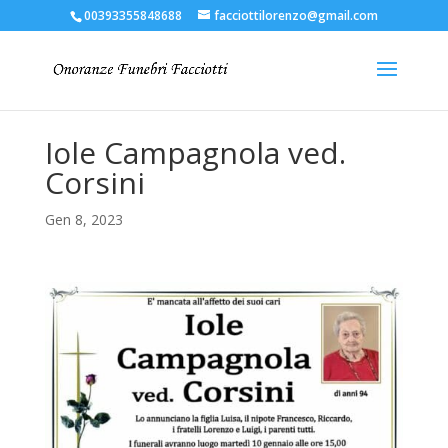
00393355848688
facciottilorenzo@gmail.com
Iole Campagnola ved.
Corsini
Gen 8, 2023