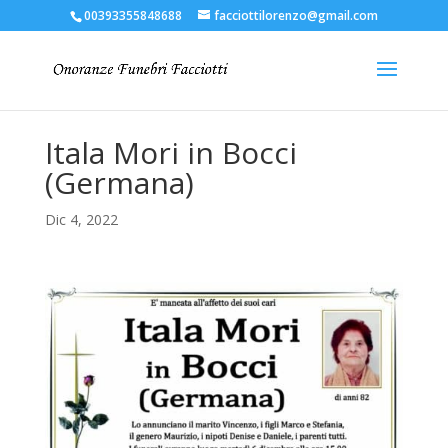
00393355848688
facciottilorenzo@gmail.com
Itala Mori in Bocci
(Germana)
Dic 4, 2022