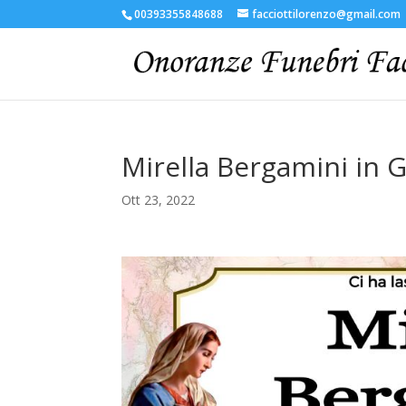
00393355848688
facciottilorenzo@gmail.com
Mirella Bergamini in G
Ott 23, 2022